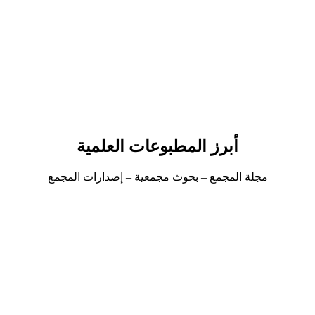
دها في الوطن العربي.
داب، وعلاقة ذلك بتاريخهم وآثارهم وحضارتهم، وصلتها بالحضارات الأخرى وت
ا.
ر بحوث في تاريخ بعض الكلمات، وما طرأ على مدلولاتها من تغيير، و
أبرز المطبوعات العلمية
مجلة المجمع – بحوث مجمعية – إصدارات المجمع