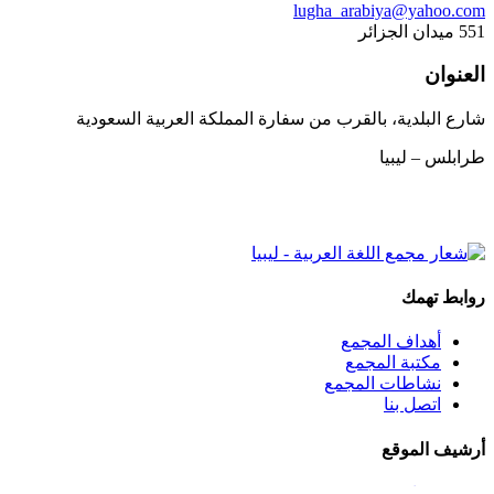
lugha_arabiya@yahoo.com
551 ميدان الجزائر
العنوان
شارع البلدية، بالقرب من سفارة المملكة العربية السعودية
طرابلس – ليبيا
روابط تهمك
أهداف المجمع
مكتبة المجمع
نشاطات المجمع
اتصل بنا
أرشيف الموقع
فبراير 2022